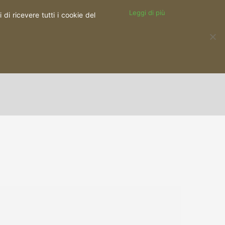
Leggi di più
di ricevere tutti i cookie del
SOCIAL WALL
FORMAZIONE
CONTATTI