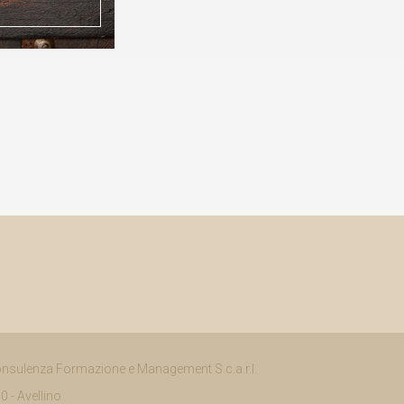
ulenza Formazione e Management S.c.a.r.l.
0 - Avellino