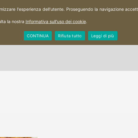
imizzare l'esperienza dell'utente. Proseguendo la navigazione accetti 
HOME
PERCORSI
CITTÀ
TERRITORIO
lta la nostra
Informativa sull'uso dei cookie
.
CONTINUA
Rifiuta tutto
Leggi di più