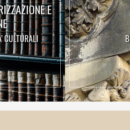
RIZZAZIONE E
NE
A’ CULTURALI
B