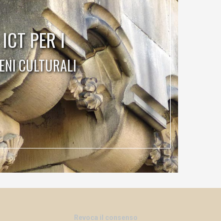
ICT PER I
ENI CULTURALI
Revoca il consenso