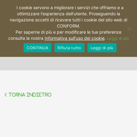
I cookie servono a migliorare i servizi che offriamo e a
ottimizzare l'esperienza dell'utente. Proseguendo la
Toggl
navigazione accetti di ricevere tutti i cookie del sito web di
CONFORM.
Per saperne di più e per modificare le tue preferenze
consulta la nostra
Informativa sull'uso dei cookie
.
Leggi di più
Natura
CONTINUA
Rifiuta tutto
Leggi di più
Torna indietro