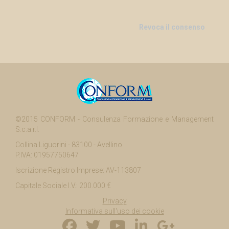
Revoca il consenso
©2015 CONFORM - Consulenza Formazione e Management
S.c.a.r.l.
Collina Liguorini - 83100 - Avellino
P.IVA: 01957750647
Iscrizione Registro Imprese: AV-113807
Capitale Sociale I.V.: 200.000 €
Privacy
Informativa sull'uso dei cookie