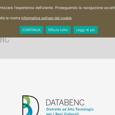
imizzare l'esperienza dell'utente. Proseguendo la navigazione accetti 
HOME
PERCORSI
CITTÀ
TERRITORIO
lta la nostra
Informativa sull'uso dei cookie
.
CONTINUA
Rifiuta tutto
Leggi di più
ENC