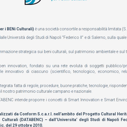
r i BENi Culturali)
è una società consortile a responsabilità limitata (S.C
Università degli Studi di Napoli “Federico II” e di Salerno, sulla quale
ione strategica sui beni culturali, sul patrimonio ambientale e sul turi
novation, fondato su una rete evoluta di soggetti pubblico/privati 
le innovativo di ciascuno (scientifico, tecnologico, economico, rela
ntegrata fatta di regole, procedure, buone pratiche, tecnologie, rispond
rsa il nostro patrimonio culturale campano e nazionale.
, DATABENC intende proporre i concetti di Smart Innovation e Smart Envir
realizzati da Conform S.c.a.r.l. nell’ambito del Progetto Cultural 
 Culturali (DATABENC) – dall’Universita’ degli Studi di Napoli Fede
ic. del 29 ottobre 2010.