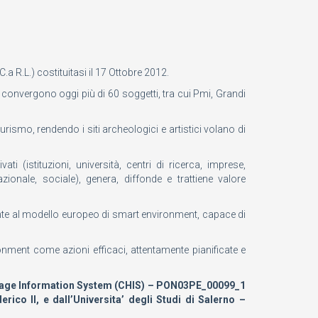
.a R.L.) costituitasi il 17 Ottobre 2012.
 convergono oggi più di 60 soggetti, tra cui Pmi, Grandi
smo, rendendo i siti archeologici e artistici volano di
(istituzioni, università, centri di ricerca, imprese,
zionale, sociale), genera, diffonde e trattiene valore
ente al modello europeo di smart environment, capace di
onment come azioni efficaci, attentamente pianificate e
Heritage Information System (CHIS) – PON03PE_00099_1
rico II, e dall’Universita’ degli Studi di Salerno –