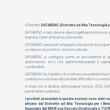
Il Distretto
DATABENC
(Distretto ad Alta TecnologiA pe
DATABENC è nato da una idea progettuale promossa dalle 
Imprese, Centri di Ricerca e Università.
DATABENC nasce per sviluppare una azione di programmaz
un rilancio economico, nonché culturale.
DATABENC si configura come un eco-sistema di open in
associazioni, ecc.) che, patrimonializzando il capita
condivisibile.
DATABENC ha l’obiettivo di costruire una piattaforma i
contribuire a risolvere alcune delle difficoltà in cui ve
In linea con le direttive dell’iniziativa Horizon 2020
pienamente sostenibili.
I prodotti presentati in questa sezione sono stati 
attuato dal Distretto ad Alta Tecnologia per i Beni
finanziato dal MIUR con Decreto Direttoriale n.713/R