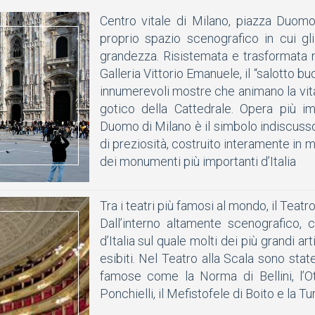
Centro vitale di Milano, piazza Duomo 
proprio spazio scenografico in cui gli
grandezza. Risistemata e trasformata n
Galleria Vittorio Emanuele, il “salotto b
innumerevoli mostre che animano la vita 
gotico della Cattedrale. Opera più impo
Duomo di Milano è il simbolo indiscuss
di preziosità, costruito interamente in 
dei monumenti più importanti d’Italia
Tra i teatri più famosi al mondo, il Teatro
Dall’interno altamente scenografico, 
d’Italia sul quale molti dei più grandi art
esibiti. Nel Teatro alla Scala sono stat
famose come la Norma di Bellini, l’Ote
Ponchielli, il Mefistofele di Boito e la T