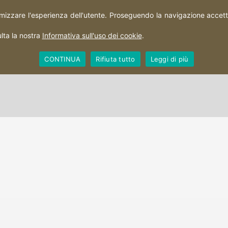
imizzare l'esperienza dell'utente. Proseguendo la navigazione accetti 
HOME
PERCORSI
CITTÀ
TERRITORIO
lta la nostra
Informativa sull'uso dei cookie
.
CONTINUA
Rifiuta tutto
Leggi di più