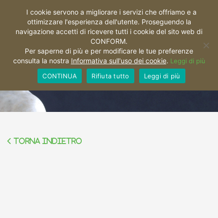
I cookie servono a migliorare i servizi che offriamo e a
ottimizzare l'esperienza dell'utente. Proseguendo la
Toggl
navigazione accetti di ricevere tutti i cookie del sito web di
CONFORM.
Per saperne di più e per modificare le tue preferenze
consulta la nostra
Informativa sull'uso dei cookie
.
Leggi di più
Databenc
CONTINUA
Rifiuta tutto
Leggi di più
Torna indietro