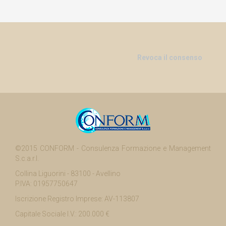
Revoca il consenso
©2015 CONFORM - Consulenza Formazione e Management
S.c.a.r.l.
Collina Liguorini - 83100 - Avellino
P.IVA: 01957750647
Iscrizione Registro Imprese: AV-113807
Capitale Sociale I.V.: 200.000 €