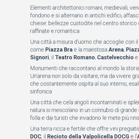
Elementi architettonici romani, medievali, vene
fondono e si alternano in antichi edifici, affasc
chiese: bellezze custodite nel centro storico d
raffinate e romantica.
Una città a misura d’uomo che accoglie con il 
come
Piazza Bra
e la maestosa
Arena
,
Piazz
Signori
, il
Teatro Romano
,
Castelvecchio
e 
Monumenti che raccontano al mondo la storia 
Un’arena non solo da visitare, ma da vivere gra
che costantemente ospita al suo interno, esalt
sinfonica.
Una città che cela angoli incontaminati e splend
natura si mescolano in un connubio di grande s
folla e dai turisti che invadono le mete più ri
Una terra ricca e fertile che offre vini pregiat
DOC
, il
Recioto della Valpolicella DOCG
e l’