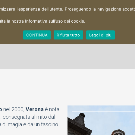
imizzare l'esperienza dell'utente. Proseguendo la navigazione accetti 
HOME
PERCORSI
CITTÀ
TERRITORIO
lta la nostra
Informativa sull'uso dei cookie
.
CONTINUA
Rifiuta tutto
Leggi di più
o
nel 2000,
Verona
è nota
e, consegnata al mito dal
 di magia e da un fascino