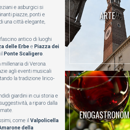
ziani e asburgici si
ARTE
inanti piazze, ponti e
i una città elegante,
fascino antico di luoghi
a delle Erbe
e
Piazza dei
il
Ponte Scaligero
.
millenaria di Verona.
zie agli eventi musicali
ando la tradizione lirico-
idi giardini in cui storia e
uggestività, a riparo dalla
nomate.
ENOGASTRONOM
issimi, come il
Valpolicella
Amarone della